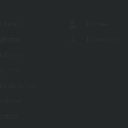
olladen
Karriere
affstore
Downloads
ipScreen
kyTwin
nsektenschutz
arkisen
olltore