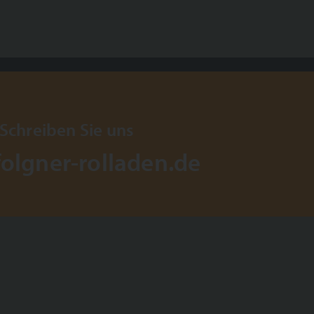
Schreiben Sie uns
olgner-rolladen.de