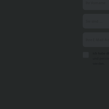
Ihr Vorname
Sie sind…
Ihre E-Mail-A
Ich habe d
und persön
werden.