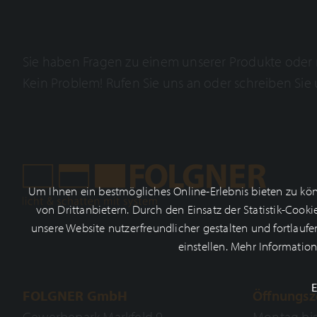
Sie haben Fragen zu einem unserer Produkte ode
Kein Problem! Rufen Sie uns an oder schreiben Sie 
Um Ihnen ein bestmögliches Online-Erlebnis bieten zu könn
von Drittanbietern. Durch den Einsatz der Statistik-Coo
unsere Website nutzerfreundlicher gestalten und fortlauf
einstellen. Mehr Informatio
E
FOLGNER GmbH
Öffnungsz
Gewerbepark Markfeld 9
Montag bi