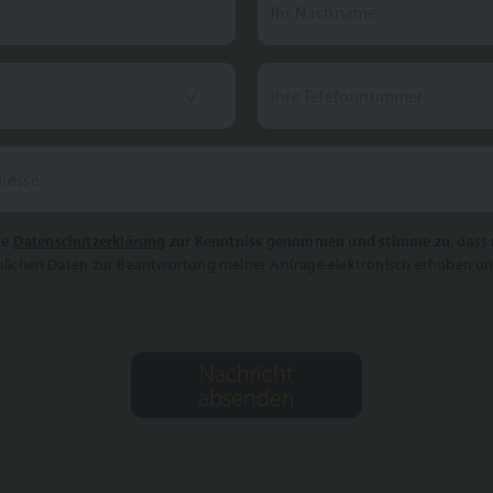
Ihr Nachname
Ihre Telefonnummer
dresse
ie
Datenschutzerklärung
zur Kenntniss genommen und stimme zu
, das
lichen Daten zur Beantwortung meiner Anfrage elektronisch erhoben un
Nachricht
absenden