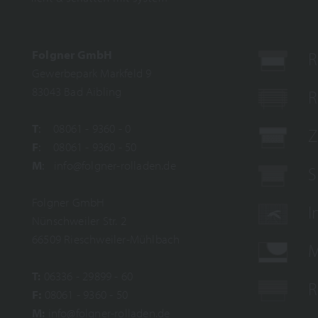
Folgner GmbH
R
Gewerbepark Markfeld 9
83043 Bad Aibling
R
T
:
08061 - 9360 - 0
Z
F
:
08061 - 9360 - 50
M
:
info@folgner-rolladen.de
S
Folgner GmbH
I
Nünschweiler Str. 2
66509 Rieschweiler-Mühlbach
M
T:
06336 - 29899 - 60
R
F:
08061 - 9360 - 50
M
:
info@folgner-rolladen.de