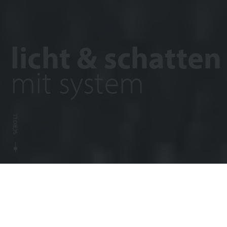
licht & schatten
mit system
SCROLL
Rolladen